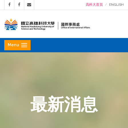
高科大首頁
ENGLISH
國
立
Menu
高
雄
科
技
大
學
最新消息
國
際
事