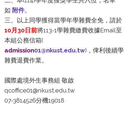
二、本(114)學年度獲獎學生共六位，名單
如
附件
。
三、以上同學獲得當學年學雜費全免，請於
10月30日前
將113-1學雜費繳費收據Email至
本組公務信箱(
admission
01@nkust.edu.tw
)，俾利後續學
雜費退費作業。
國際處境外生事務組 敬啟
qcoffice01@nkust.edu.tw
07-3814526分機19018