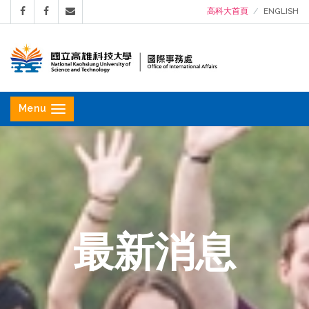
高科大首頁
ENGLISH
國
立
Menu
高
雄
科
技
大
學
最新消息
國
際
事