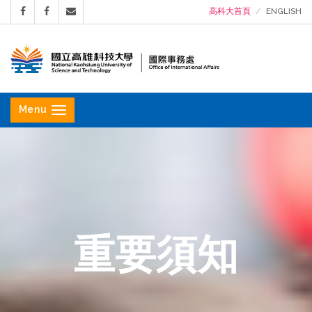
高科大首頁
ENGLISH
國
立
Menu
高
雄
科
技
大
學
重要須知
國
際
事