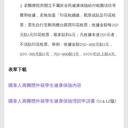
3. 若醫療院所開立不屬於全民健康保險給付範圍項目等
費用收據，若無加蓋「印花稅總繳」戳章或貼足印花稅
票；需先自行至郵局櫃台購買印花稅票；收據金額每250
元貼1元印花稅票，最多貼到4元；凡收據未達250元者，
不須貼印花稅票。舉例：收據金額250~499元貼1元，
500~749元貼2元，750~999貼3元，1000元以上貼4元。
表單下載
國泰人壽團體外籍學生健康保險內容
國泰人壽團體外籍學生健康保險理賠申請書
(114.12版)