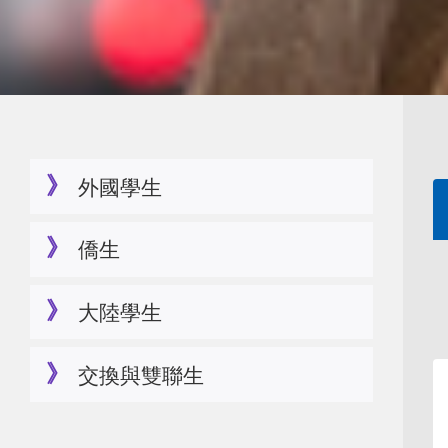
事
務
處
外國學生
僑生
大陸學生
交換與雙聯生