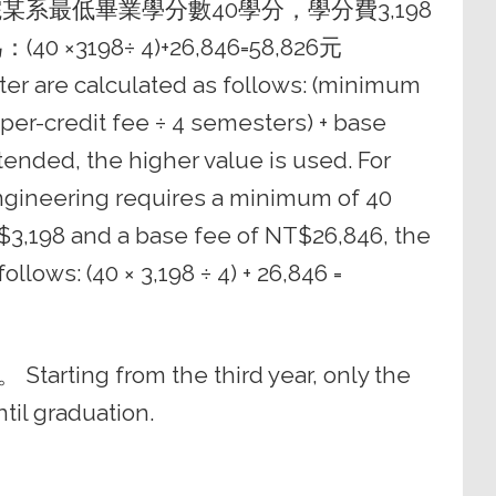
系最低畢業學分數40學分，學分費3,198
198÷ 4)+26,846=58,826元
ster are calculated as follows: (minimum
per-credit fee ÷ 4 semesters) + base
attended, the higher value is used. For
Engineering requires a minimum of 40
NT$3,198 and a base fee of NT$26,846, the
llows: (40 × 3,198 ÷ 4) + 26,846 =
from the third year, only the
til graduation.