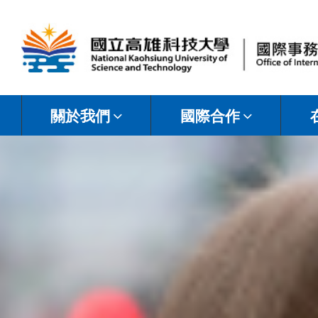
國
立
關於我們
國際合作
高
雄
科
技
大
學
國
際