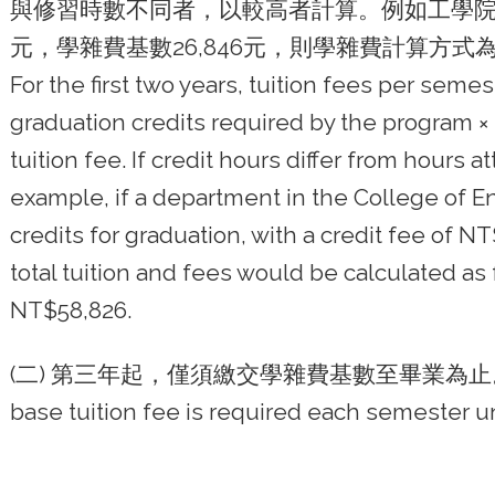
與修習時數不同者，以較高者計算。例如工學院某
元，學雜費基數26,846元，則學雜費計算方式為：(40 ×3
For the first two years, tuition fees per seme
graduation credits required by the program × 
tuition fee. If credit hours differ from hours 
example, if a department in the College of 
credits for graduation, with a credit fee of 
total tuition and fees would be calculated as fo
NT$58,826.
(二) 第三年起，僅須繳交學雜費基數至畢業為止。 Starting 
base tuition fee is required each semester un