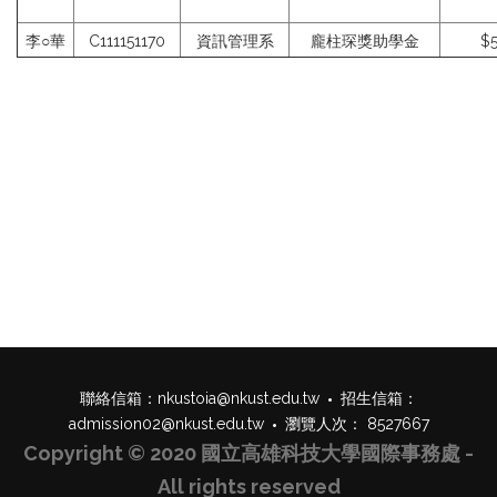
李○華
C111151170
資訊管理系
龐柱琛獎助學金
$5
聯絡信箱：
nkustoia@nkust.edu.tw
招生信箱：
admission02@nkust.edu.tw
瀏覽人次： 8527667
Copyright © 2020 國立高雄科技大學國際事務處 -
All rights reserved