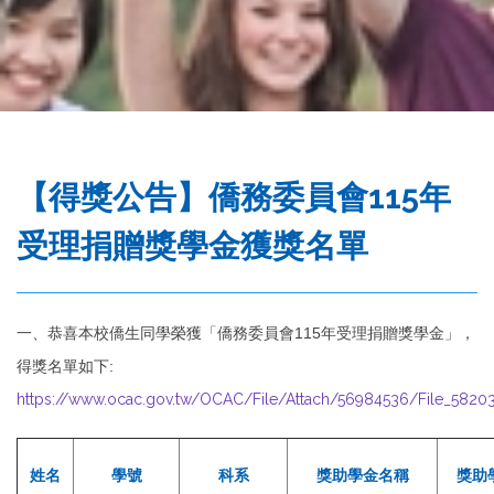
務
處
【得獎公告】僑務委員會115年
受理捐贈獎學金獲獎名單
一、恭喜本校僑生同學榮獲「僑務委員會
115
年受理捐贈獎學金」，
得獎名單如下
:
https://www.ocac.gov.tw/OCAC/File/Attach/56984536/File_58203
姓名
學號
科系
獎助學金名稱
獎助