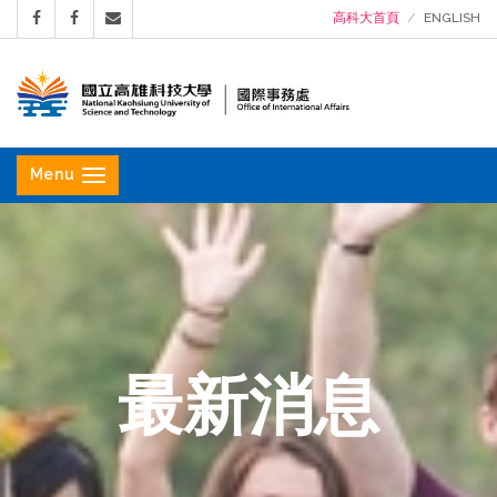
高科大首頁
ENGLISH
國
立
Menu
高
雄
科
技
大
學
最新消息
國
際
事