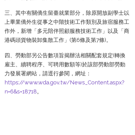
三、其中有關僑生留臺就業部分，除原開放副學士以
上畢業僑外生從事之中階技術工作類別及旅宿服務工
作外，新增「多元陪伴照顧服務技術工作」以及「商
港碼頭貨物裝卸集散工作」(第6條及第7條)。
四、勞動部另公告數項旨揭辦法相關配套規定(轉換
雇主、續聘程序、可聘用數額等)於該部勞動部勞動
力發展署網站，請逕行參閱，網址：
https://www.wda.gov.tw/News_Content.aspx?
n=6&s=18718
。