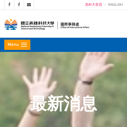
高科大首頁
ENGLISH
國
立
Menu
高
雄
科
技
大
學
最新消息
國
際
事