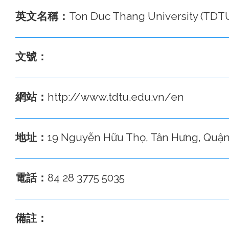
英文名稱：
Ton Duc Thang University (TDT
文號：
網站：
http://www.tdtu.edu.vn/en
地址：
19 Nguyễn Hữu Thọ, Tân Hưng, Quận
電話：
84 28 3775 5035
備註：