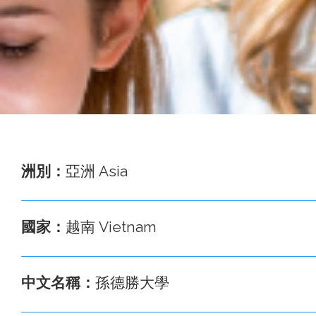
事
務
處
洲別：
亞洲 Asia
國家：
越南 Vietnam
中文名稱：
孫德勝大學