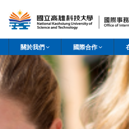
國
立
關於我們
國際合作
高
雄
科
技
大
學
國
際