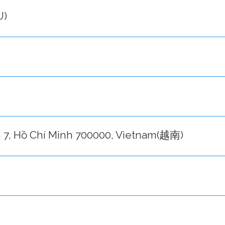
U)
 7, Hồ Chí Minh 700000, Vietnam(越南)