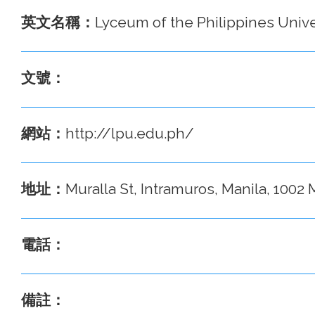
英文名稱：
Lyceum of the Philippines Unive
文號：
網站：
http://lpu.edu.ph/
地址：
Muralla St, Intramuros, Manila, 100
電話：
備註：