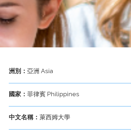
事
務
處
洲別：
亞洲 Asia
國家：
菲律賓 Philippines
中文名稱：
萊西姆大學