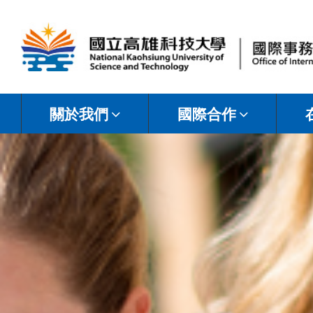
國
立
關於我們
國際合作
高
雄
科
技
大
學
國
際