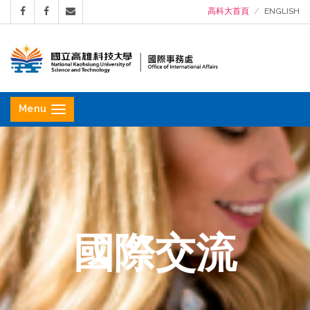
高科大首頁
ENGLISH
國
立
Menu
高
雄
科
技
大
學
國際交流
國
際
事