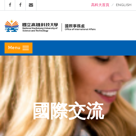
高科大首頁
ENGLISH
國
立
Menu
高
雄
科
技
大
學
國際交流
國
際
事