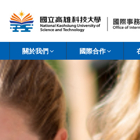
國
立
關於我們
國際合作
高
雄
科
技
大
學
國
際