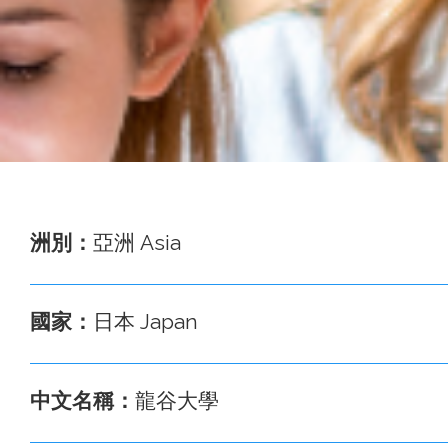
事
務
處
洲別：
亞洲 Asia
國家：
日本 Japan
中文名稱：
龍谷大學