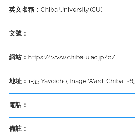
英文名稱：
Chiba University (CU)
文號：
網站：
https://www.chiba-u.ac.jp/e/
地址：
1-33 Yayoicho, Inage Ward, Chiba, 
電話：
備註：