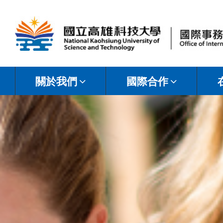
國
立
關於我們
國際合作
高
雄
科
技
大
學
國
際