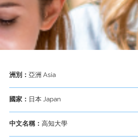
事
務
處
洲別：
亞洲 Asia
國家：
日本 Japan
中文名稱：
高知大學