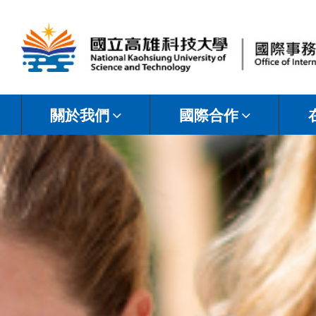
國
立
關於我們
國際合作
高
雄
科
技
大
學
國
際