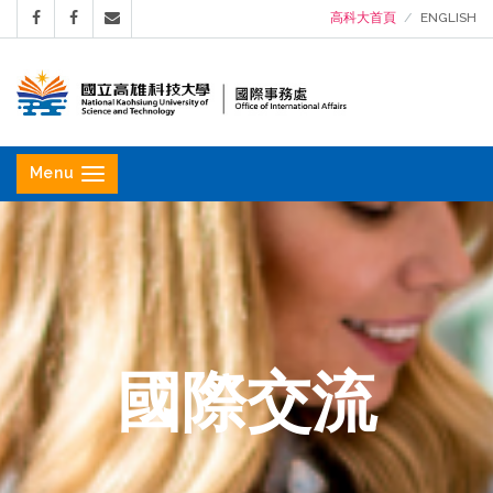
高科大首頁
ENGLISH
國
立
Menu
高
雄
科
技
大
學
國際交流
國
際
事