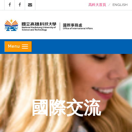
高科大首頁
ENGLISH
國
立
Menu
高
雄
科
技
大
學
國際交流
國
際
事