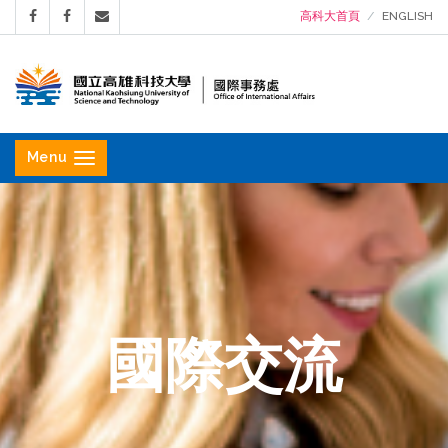
高科大首頁
ENGLISH
國
立
Menu
高
雄
科
技
大
學
國際交流
國
際
事