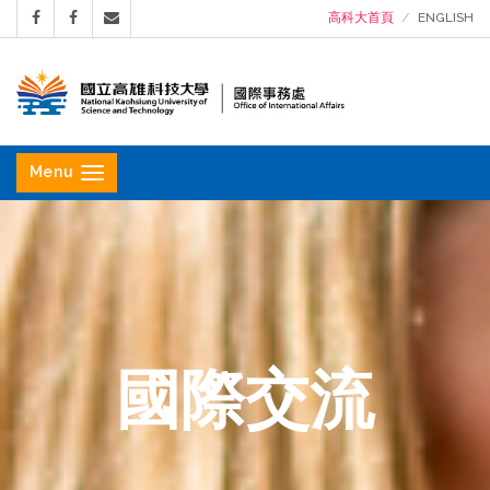
高科大首頁
ENGLISH
國
立
Menu
高
雄
科
技
大
學
國際交流
國
際
事