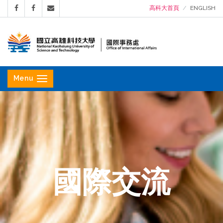
高科大首頁
ENGLISH
國
立
Menu
高
雄
科
技
大
學
國際交流
國
際
事