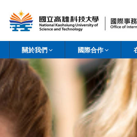
國
立
關於我們
國際合作
高
雄
科
技
大
學
國
際