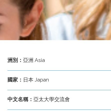
事
務
處
洲別：
亞洲 Asia
國家：
日本 Japan
中文名稱：
亞太大學交流會