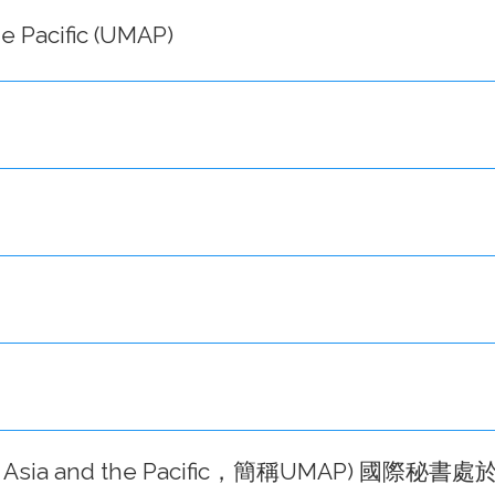
he Pacific (UMAP)
 in Asia and the Pacific，簡稱UMAP) 國