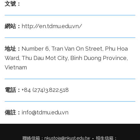
文號：
網站：
http://en.tdmu.edu.vn/
地址：
Number 6, Tran Van On Street, Phu Hoa
Ward, Thu Dau Mot City, Binh Duong Province,
Vietnam
電話：
+84 (274)3.822.518
備註：
info@tdmu.edu.vn
聯絡信箱：
nkustoia@nkust.edu.tw
招生信箱：