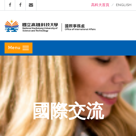
高科大首頁
ENGLISH
國
立
Menu
高
雄
科
技
大
學
國際交流
國
際
事