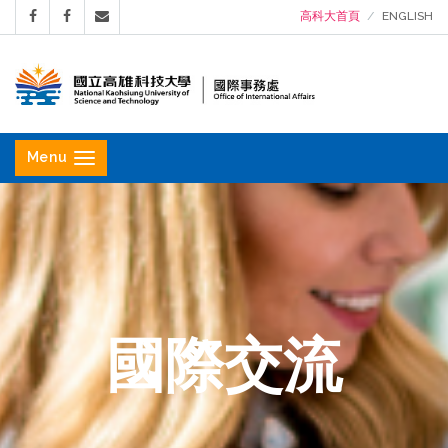
高科大首頁
ENGLISH
國
立
Menu
高
雄
科
技
大
學
國際交流
國
際
事