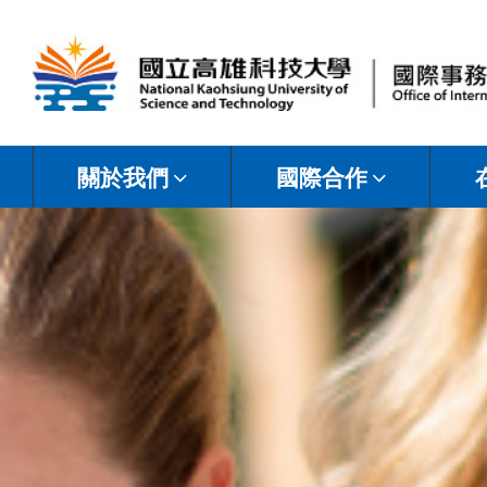
國
立
關於我們
國際合作
高
雄
科
技
大
學
國
際