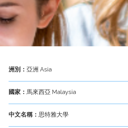
事
務
處
洲別：
亞洲 Asia
國家：
馬來西亞 Malaysia
中文名稱：
思特雅大學