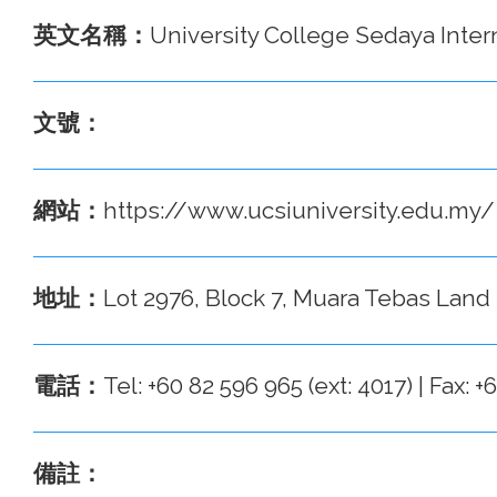
英文名稱：
University College Sedaya Intern
文號：
網站：
https://www.ucsiuniversity.edu.my/
地址：
Lot 2976, Block 7, Muara Tebas Land 
電話：
Tel: +60 82 596 965 (ext: 4017) | Fax: 
備註：