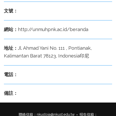
文號：
網站：
http://unmuhpnk.ac.id/beranda
地址：
Jl. Ahmad Yani No. 111 , Pontianak,
Kalimantan Barat 78123, Indonesia印尼
電話：
備註：
聯絡信箱：
nkustoia@nkust.edu.tw
招生信箱：