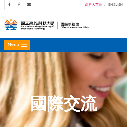
高科大首頁
ENGLISH
國
立
Menu
高
雄
科
技
大
學
國際交流
國
際
事