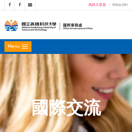
高科大首頁
ENGLISH
國
立
Menu
高
雄
科
技
大
學
國際交流
國
際
事