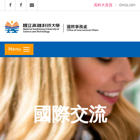
高科大首頁
ENGLISH
國
立
Menu
高
雄
科
技
大
學
國際交流
國
際
事