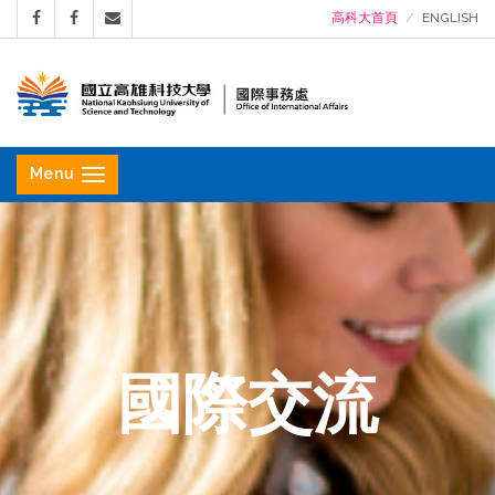
高科大首頁
ENGLISH
國
立
Menu
高
雄
科
技
大
學
國際交流
國
際
事