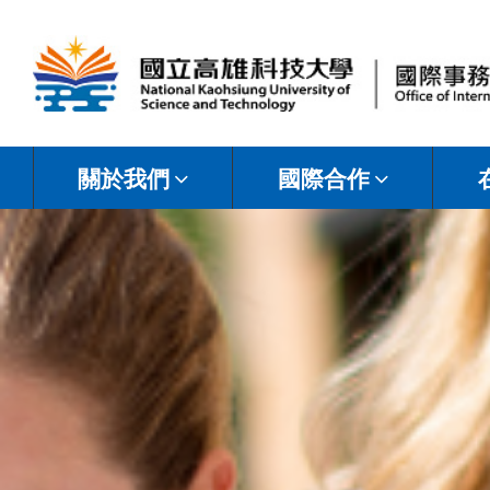
國
立
關於我們
國際合作
高
雄
科
技
大
學
國
際