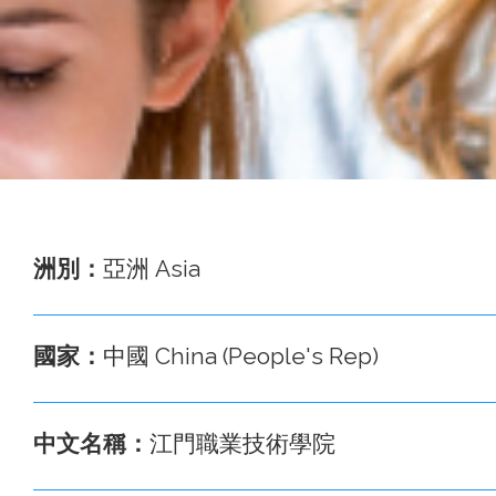
事
務
處
洲別：
亞洲 Asia
國家：
中國 China (People's Rep)
中文名稱：
江門職業技術學院