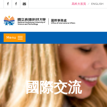
高科大首頁
ENGLISH
國
立
Menu
高
雄
科
技
大
學
國際交流
國
際
事