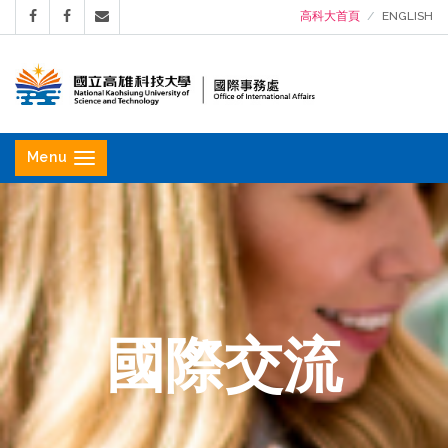
高科大首頁
ENGLISH
國
立
Menu
高
雄
科
技
大
學
國際交流
國
際
事