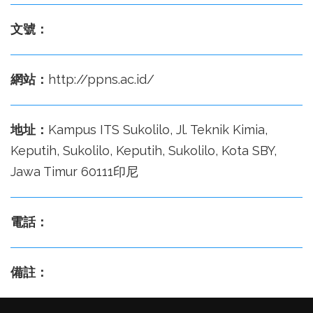
文號：
網站：
http://ppns.ac.id/
地址：
Kampus ITS Sukolilo, Jl. Teknik Kimia,
Keputih, Sukolilo, Keputih, Sukolilo, Kota SBY,
Jawa Timur 60111印尼
電話：
備註：