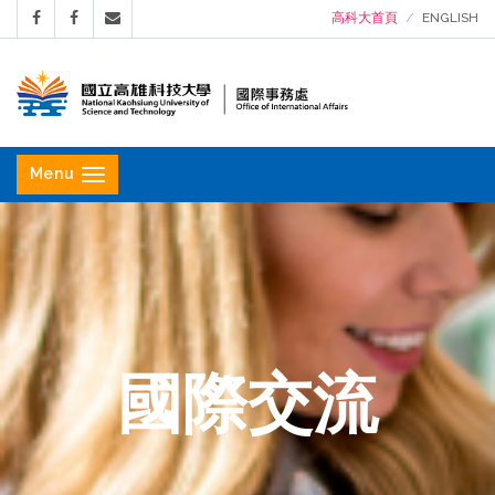
高科大首頁
ENGLISH
國
立
Menu
高
雄
科
技
大
學
國際交流
國
際
事