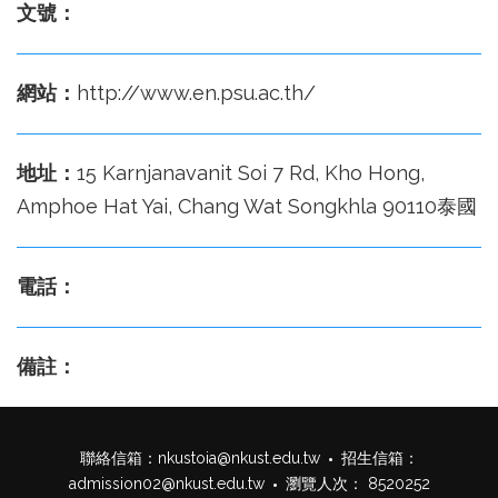
文號：
網站：
http://www.en.psu.ac.th/
地址：
15 Karnjanavanit Soi 7 Rd, Kho Hong,
Amphoe Hat Yai, Chang Wat Songkhla 90110泰國
電話：
備註：
聯絡信箱：
nkustoia@nkust.edu.tw
招生信箱：
admission02@nkust.edu.tw
瀏覽人次： 8520252