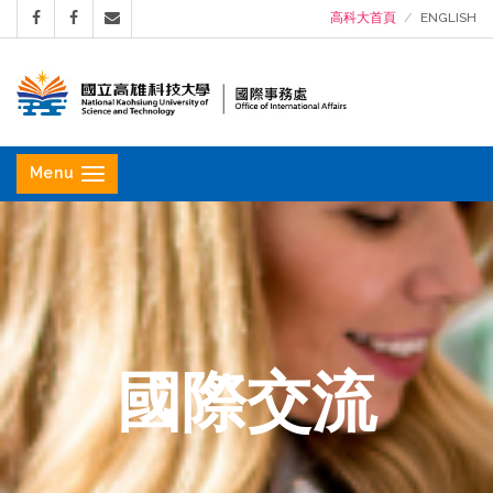
高科大首頁
ENGLISH
國
立
Menu
高
雄
科
技
大
學
國際交流
國
際
事