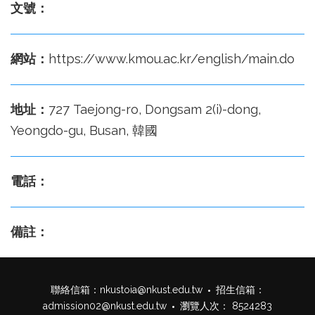
文號：
網站：
https://www.kmou.ac.kr/english/main.do
地址：
727 Taejong-ro, Dongsam 2(i)-dong,
Yeongdo-gu, Busan, 韓國
電話：
備註：
聯絡信箱：
nkustoia@nkust.edu.tw
招生信箱：
admission02@nkust.edu.tw
瀏覽人次： 8524283