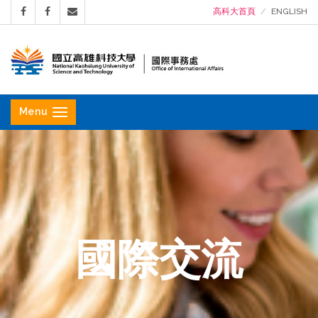
高科大首頁
ENGLISH
國
立
Menu
高
雄
科
技
大
學
國際交流
國
際
事