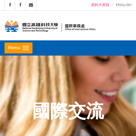
高科大首頁
ENGLISH
國
立
Menu
高
雄
科
技
大
學
國際交流
國
際
事