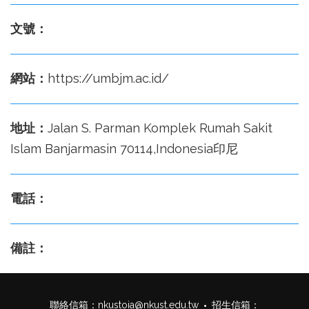
文號：
網站：
https://umbjm.ac.id/
地址：
Jalan S. Parman Komplek Rumah Sakit
Islam Banjarmasin 70114,Indonesia印尼
電話：
備註：
聯絡信箱：
nkustoia@nkust.edu.tw
招生信箱：