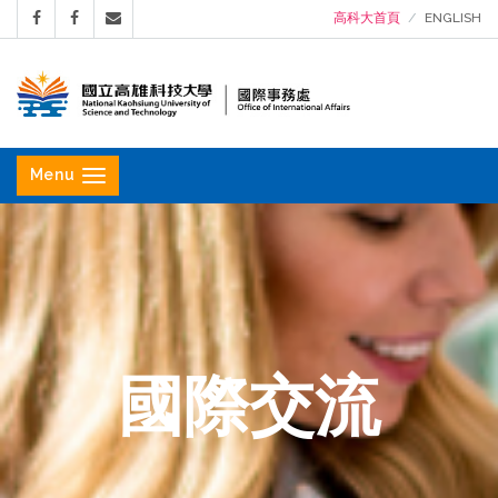
高科大首頁
ENGLISH
國
立
Menu
高
雄
科
技
大
學
國際交流
國
際
事