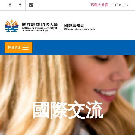
高科大首頁
ENGLISH
國
立
Menu
高
雄
科
技
大
學
國際交流
國
際
事