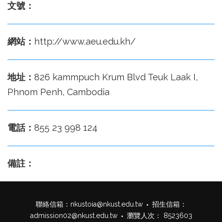
文號：
網站：
http://www.aeu.edu.kh/
地址：
826 kammpuch Krum Blvd Teuk Laak I,
Phnom Penh, Cambodia
電話：
855 23 998 124
備註：
聯絡信箱：
nkustoia@nkust.edu.tw
招生信箱：
admission02@nkust.edu.tw
瀏覽人次： 8523603