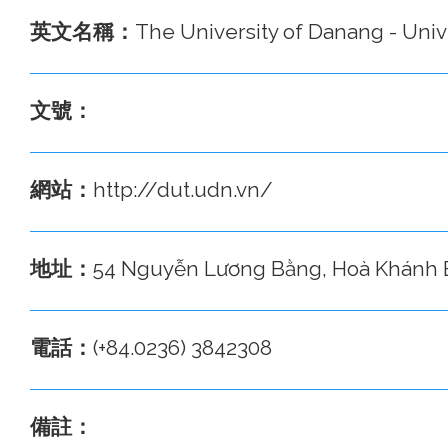
英文名稱：
The University of Danang - Uni
文號：
網站：
http://dut.udn.vn/
地址：
54 Nguyễn Lương Bằng, Hoà Khánh B
電話：
(+84.0236) 3842308
備註：