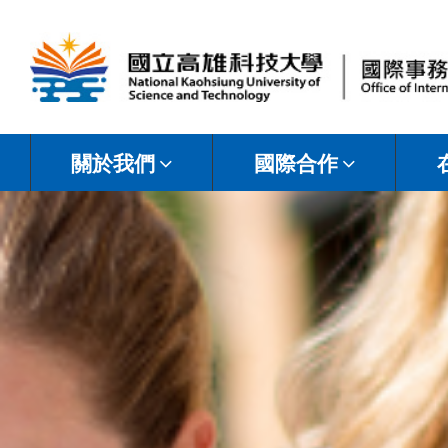
國
立
關於我們
國際合作
高
雄
科
技
大
學
國
際