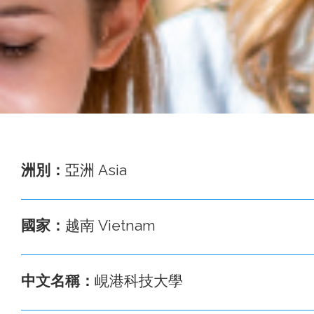
事
務
處
洲別：
亞洲 Asia
國家：
越南 Vietnam
中文名稱：
峴港科技大學