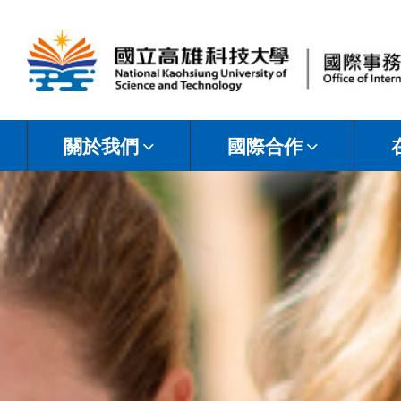
國
立
關於我們
國際合作
高
雄
科
技
大
學
國
際