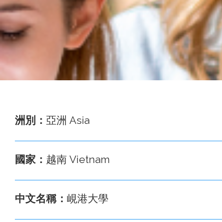
事
務
處
洲別：
亞洲 Asia
國家：
越南 Vietnam
中文名稱：
峴港大學