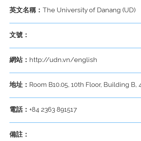
英文名稱：
The University of Danang (UD)
文號：
網站：
http://udn.vn/english
地址：
Room B10.05, 10th Floor, Building B,
電話：
+84 2363 891517
備註：