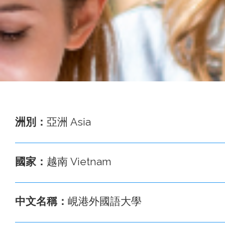
事
務
處
洲別：
亞洲 Asia
國家：
越南 Vietnam
中文名稱：
峴港外國語大學