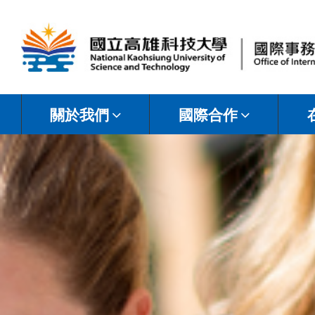
國
立
關於我們
國際合作
高
雄
科
技
大
學
國
際