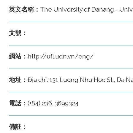
英文名稱：
The University of Danang - Uni
文號：
網站：
http://ufl.udn.vn/eng/
地址：
Địa chỉ: 131 Luong Nhu Hoc St., Da N
電話：
(+84) 236. 3699324
備註：