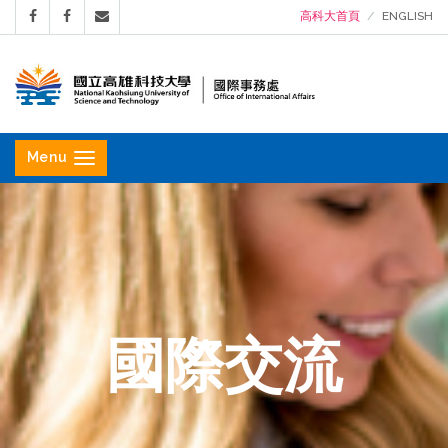
高科大首頁
ENGLISH
國
立
Menu
高
雄
科
技
大
學
國際交流
國
際
事