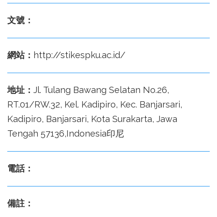
文號：
網站：
http://stikespku.ac.id/
地址：
Jl. Tulang Bawang Selatan No.26,
RT.01/RW.32, Kel. Kadipiro, Kec. Banjarsari,
Kadipiro, Banjarsari, Kota Surakarta, Jawa
Tengah 57136,Indonesia印尼
電話：
備註：