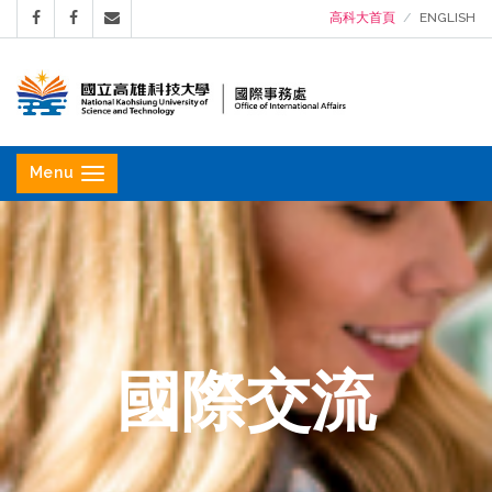
高科大首頁
ENGLISH
國
立
Menu
高
雄
科
技
大
學
國際交流
國
際
事