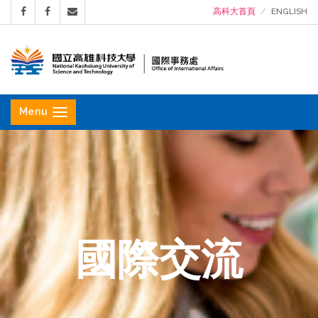
高科大首頁
ENGLISH
國
立
Menu
高
雄
科
技
大
學
國際交流
國
際
事