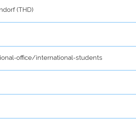
dorf (THD)
onal-office/international-students