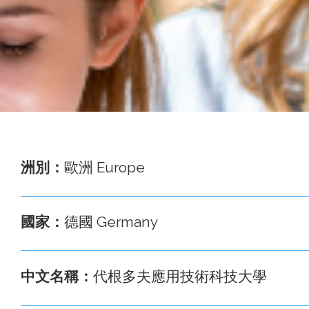
事
務
處
洲別：
歐洲 Europe
國家：
德國 Germany
中文名稱：
代根多夫應用技術科技大學