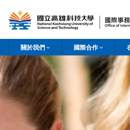
國
立
關於我們
國際合作
高
雄
科
技
大
學
國
際