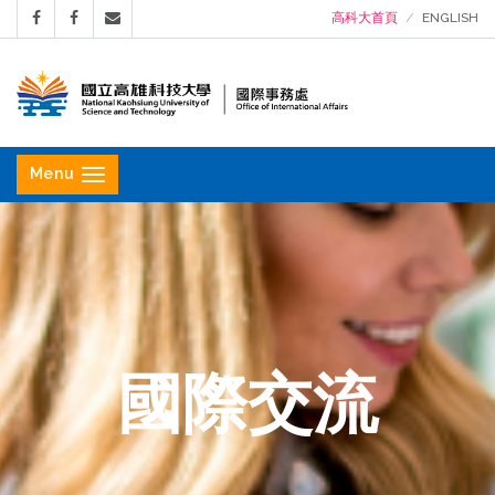
高科大首頁
ENGLISH
國
立
Menu
高
雄
科
技
大
學
國際交流
國
際
事