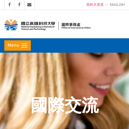
高科大首頁
ENGLISH
國
立
Menu
高
雄
科
技
大
學
國際交流
國
際
事