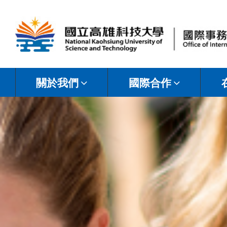
國
立
關於我們
國際合作
高
雄
科
技
大
學
國
際