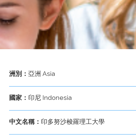
事
務
處
洲別：
亞洲 Asia
國家：
印尼 Indonesia
中文名稱：
印多努沙梭羅理工大學