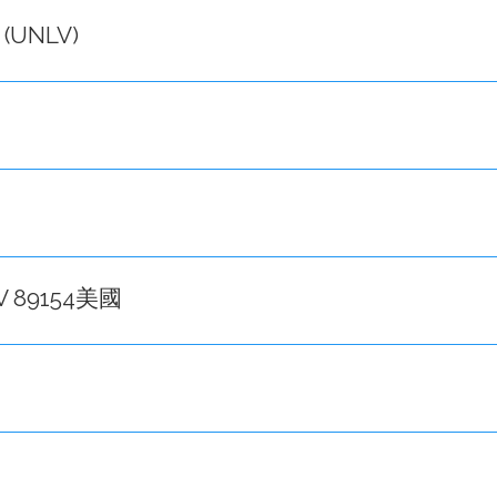
s (UNLV)
 NV 89154美國