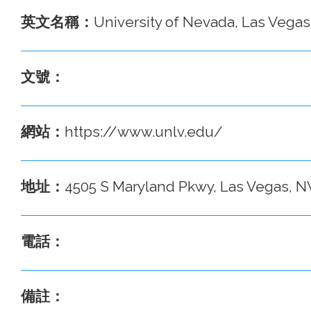
英文名稱：
University of Nevada, Las Vega
文號：
網站：
https://www.unlv.edu/
地址：
4505 S Maryland Pkwy, Las Vegas,
電話：
備註：