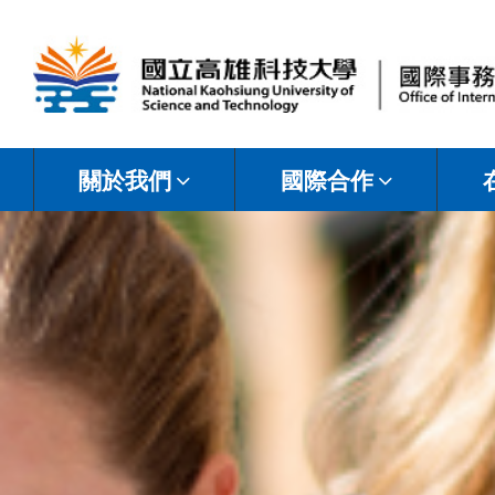
國
立
關於我們
國際合作
高
雄
科
技
大
學
國
際