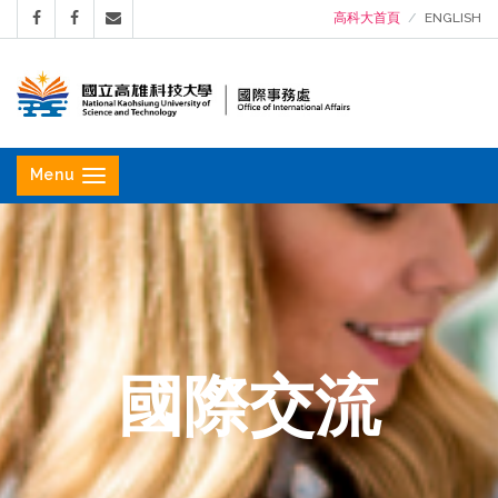
高科大首頁
ENGLISH
國
立
Menu
高
雄
科
技
大
學
國際交流
國
際
事