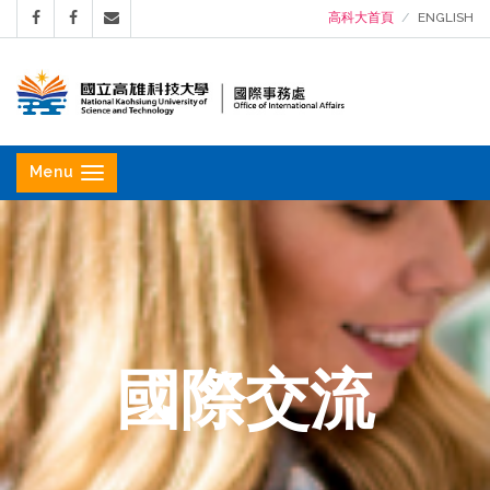
高科大首頁
ENGLISH
國
立
Menu
高
雄
科
技
大
學
國際交流
國
際
事