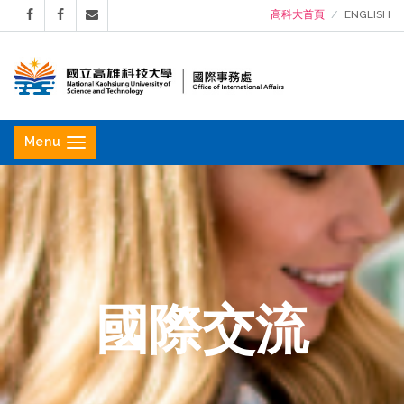
高科大首頁
ENGLISH
國
立
Menu
高
雄
科
技
大
學
國際交流
國
際
事