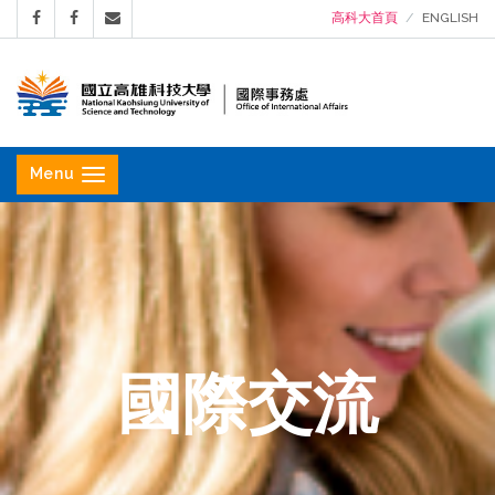
高科大首頁
ENGLISH
國
立
Menu
高
雄
科
技
大
學
國際交流
國
際
事